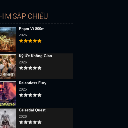
HIM SẮP CHIẾU
Phạm Vi 800m
2026
Ký Ức Không Gian
2026
Relentless Fury
2025
Celestial Quest
2026