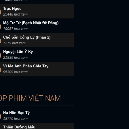
14462 lượt xem
Trục Ngọc
25448 lượt xem
Mộ Tư Từ (Bạch Nhật Đề Đăng)
19057 lượt xem
Chó Săn Công Lý (Phần 2)
1219 lượt xem
Nguyệt Lân Ỷ Kỷ
21839 lượt xem
Vì Mẹ Anh Phán Chia Tay
95309 lượt xem
OP PHIM VIỆT NAM
Nụ Hôn Bạc Tỷ
18770 lượt xem
Thiên Đường Máu