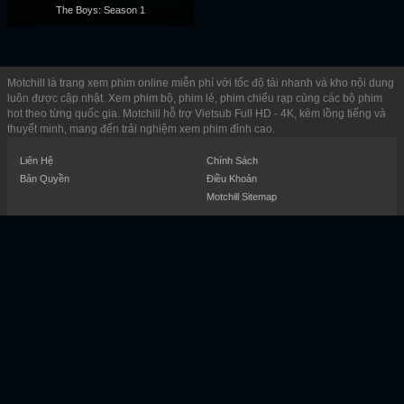
The Boys: Season 1
Motchill là trang xem phim online miễn phí với tốc độ tải nhanh và kho nội dung
luôn được cập nhật. Xem phim bộ, phim lẻ, phim chiếu rạp cùng các bộ phim
hot theo từng quốc gia. Motchill hỗ trợ Vietsub Full HD - 4K, kèm lồng tiếng và
thuyết minh, mang đến trải nghiệm xem phim đỉnh cao.
Liên Hệ
Chính Sách
Bản Quyền
Điều Khoản
Motchill Sitemap