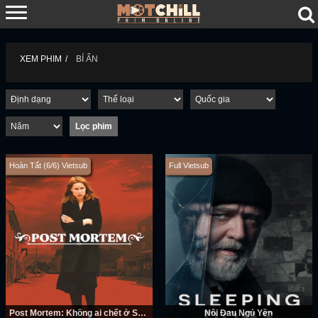
XEM PHIM
BÍ ẨN
Hoàn Tất (6/6) Vietsub
Full Vietsub
Post Mortem: Không ai chết ở Skarnes
Nỗi Đau Ngủ Yên