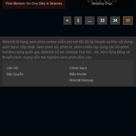
Post Mortem: No One Dies in Skarnes
Sleeping Dogs
<
1
…
33
34
35
Motchill là trang xem phim online miễn phí với tốc độ tải nhanh và kho nội dung
luôn được cập nhật. Xem phim bộ, phim lẻ, phim chiếu rạp cùng các bộ phim
hot theo từng quốc gia. Motchill hỗ trợ Vietsub Full HD - 4K, kèm lồng tiếng và
thuyết minh, mang đến trải nghiệm xem phim đỉnh cao.
Liên Hệ
Chính Sách
Bản Quyền
Điều Khoản
Motchill Sitemap