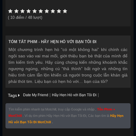
(
10
điểm /
48
lượt)
TÓM TẮT PHIM -
HÃY HẸN HÒ VỚI BẠN TÔI ĐI
Một chương trình hẹn hò “có một không hai” khi chính các
ngôi sao vào vai mai mối, giới thiệu bạn bè thật của mình để
tìm kiếm tình yêu. Hãy cùng chứng kiến những khoảnh khắc
ngượng ngùng, những cú “thả thính” bất ngờ và những tín
hiệu tình cảm lẫn lộn khiến cả người trong cuộc lẫn khán giả
phải thót tim. Liệu bạn có hẹn hò với… bạn của tôi?
|
|
Tags
Date My Friend
Hãy Hẹn Hò với Bạn Tôi Đi
Tìm kiếm phim nhanh tại Motchill, truy cập Google và nhập ,
Tên Phim +
MotChill
. Ví dụ tìm phim Hãy Hẹn Hò với Bạn Tôi Đi, Các bạn tìm là
Hãy Hẹn
Hò với Bạn Tôi Đi MotChill
.