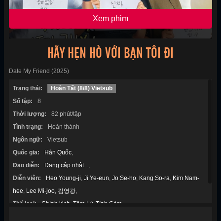
Xem phim
HÃY HẸN HÒ VỚI BẠN TÔI ĐI
Date My Friend (2025)
Trạng thái:
Hoàn Tất (8/8) Vietsub
Số tập:
8
Thời lượng:
82 phút/tập
Tình trạng:
Hoàn thành
Ngôn ngữ:
Vietsub
Quốc gia:
Hàn Quốc
,
Đạo diễn:
Đang cập nhật...
,
Diễn viên:
Heo Young-ji
,
Ji Ye-eun
,
Jo Se-ho
,
Kang So-ra
,
Kim Nam-
hee
,
Lee Mi-joo
,
김영광
,
Thể loại:
Chính kịch
,
Tâm Lý
,
Tình Cảm
,
Năm sản xuất:
2025