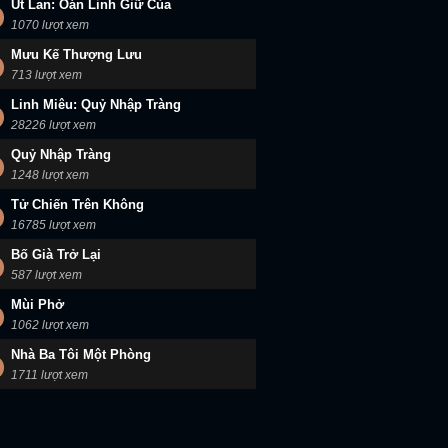
Út Lan: Oán Linh Giữ Của
1070 lượt xem
Mưu Kế Thượng Lưu
713 lượt xem
Linh Miêu: Quỷ Nhập Tràng
28226 lượt xem
Quỷ Nhập Tràng
1248 lượt xem
Tử Chiến Trên Không
16785 lượt xem
Bố Già Trở Lại
587 lượt xem
Mùi Phở
1062 lượt xem
Nhà Ba Tôi Một Phòng
1711 lượt xem