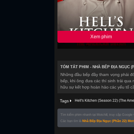
Xem phim
TÓM TẮT PHIM -
NHÀ BẾP ĐỊA NGỤC (
Những đầu bếp đầy tham vọng phải đố
bếp, khi ông đưa các thí sinh trải qu
hữu sự kết hợp hoàn hảo các yếu tố cần
Tags
Hell's Kitchen (Season 22) (The Am
Tìm kiếm phim nhanh tại Motchill, truy cập Google
Các bạn tìm là
Nhà Bếp Địa Ngục (Phần 22) Mot