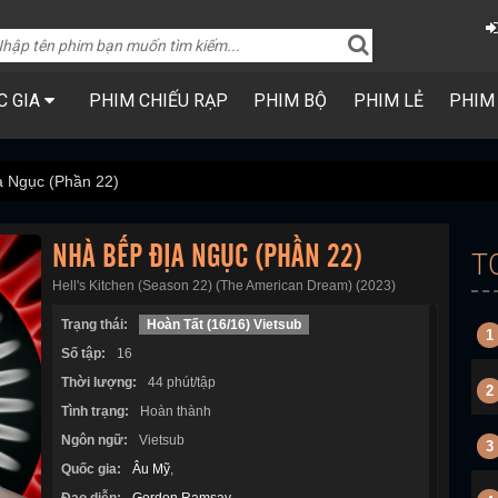
C GIA
PHIM CHIẾU RẠP
PHIM BỘ
PHIM LẺ
PHIM
a Ngục (Phần 22)
NHÀ BẾP ĐỊA NGỤC (PHẦN 22)
T
Hell's Kitchen (Season 22) (The American Dream) (2023)
Trạng thái:
Hoàn Tất (16/16) Vietsub
1
Số tập:
16
Thời lượng:
44 phút/tập
2
Tình trạng:
Hoàn thành
Ngôn ngữ:
Vietsub
3
Quốc gia:
Âu Mỹ
,