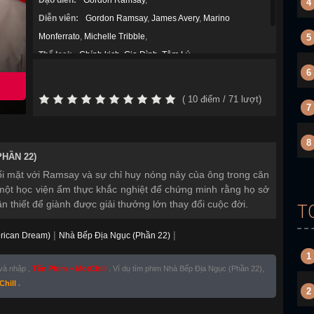
Đạo diễn:
Gordon Ramsay
,
4
Diễn viên:
Gordon Ramsay
,
James Avery
,
Marino
Monferrato
,
Michelle Tribble
,
5
Thể loại:
Chính kịch
,
Gia Đình
,
Tâm Lý
,
6
Năm sản xuất:
2023
(
10
điểm /
71
lượt)
7
8
PHẦN 22)
i mặt với Ramsay và sự chỉ huy nóng nảy của ông trong căn
a một học viện ẩm thực khắc nghiệt để chứng minh rằng họ sở
 thiết để giành được giải thưởng lớn thay đổi cuộc đời.
T
|
|
erican Dream)
Nhà Bếp Địa Ngục (Phần 22)
1
 và nhập ,
Tên Phim + MotChill
. Ví dụ tìm phim Nhà Bếp Địa Ngục (Phần 22),
Chill
.
2