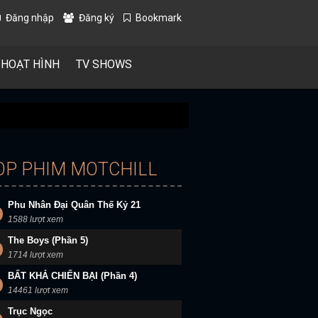
Đăng nhập
Đăng ký
Bookmark
 HOẠT HÌNH
TV SHOWS
OP PHIM MOTCHILL
Phu Nhân Đại Quân Thế Kỷ 21
1588 lượt xem
The Boys (Phần 5)
1714 lượt xem
BẤT KHẢ CHIẾN BẠI (Phần 4)
14461 lượt xem
Trục Ngọc