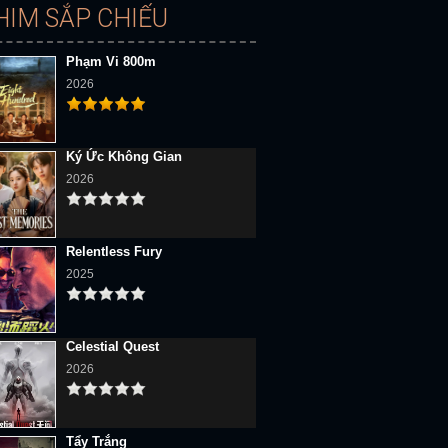
HIM SẮP CHIẾU
Phạm Vi 800m
2026
Ký Ức Không Gian
2026
Relentless Fury
2025
Celestial Quest
2026
Tẩy Trắng