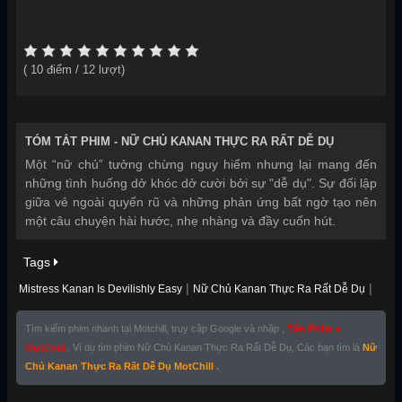
Thể loại:
Hài Hước
,
Khoa Học
,
Tâm Lý
,
Viễn Tưởng
,
Năm sản xuất:
2026
(
10
điểm /
12
lượt)
TÓM TẮT PHIM -
NỮ CHỦ KANAN THỰC RA RẤT DỄ DỤ
Một “nữ chủ” tưởng chừng nguy hiểm nhưng lại mang đến
những tình huống dở khóc dở cười bởi sự "dễ dụ". Sự đối lập
giữa vẻ ngoài quyến rũ và những phản ứng bất ngờ tạo nên
một câu chuyện hài hước, nhẹ nhàng và đầy cuốn hút.
Tags
|
|
Mistress Kanan Is Devilishly Easy
Nữ Chủ Kanan Thực Ra Rất Dễ Dụ
Tìm kiếm phim nhanh tại Motchill, truy cập Google và nhập ,
Tên Phim +
MotChill
. Ví dụ tìm phim Nữ Chủ Kanan Thực Ra Rất Dễ Dụ, Các bạn tìm là
Nữ
Chủ Kanan Thực Ra Rất Dễ Dụ MotChill
.