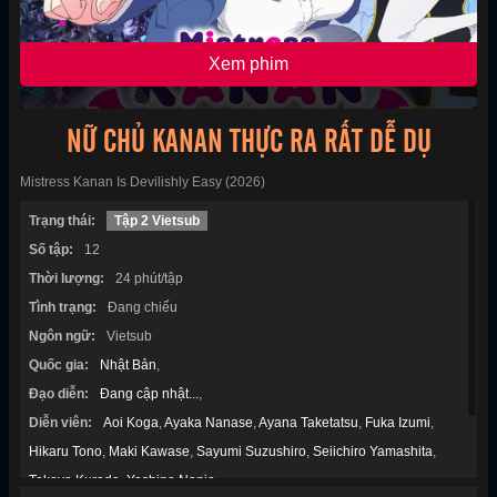
Xem phim
NỮ CHỦ KANAN THỰC RA RẤT DỄ DỤ
Mistress Kanan Is Devilishly Easy (2026)
Trạng thái:
Tập 2 Vietsub
Số tập:
12
Thời lượng:
24 phút/tập
Tình trạng:
Đang chiếu
Ngôn ngữ:
Vietsub
Quốc gia:
Nhật Bản
,
Đạo diễn:
Đang cập nhật...
,
Diễn viên:
Aoi Koga
,
Ayaka Nanase
,
Ayana Taketatsu
,
Fuka Izumi
,
Hikaru Tono
,
Maki Kawase
,
Sayumi Suzushiro
,
Seiichiro Yamashita
,
Takaya Kuroda
,
Yoshino Nanjo
,