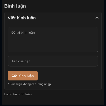
Bình luận
Viết bình luận
Gửi bình luận
* Bình luận không cần đăng nhập.
Đang tải bình luận...