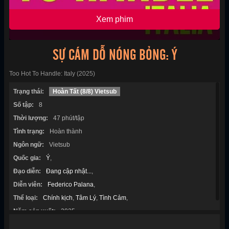
Xem phim
SỰ CÁM DỖ NÓNG BỎNG: Ý
Too Hot To Handle: Italy (2025)
Trạng thái:
Hoàn Tất (8/8) Vietsub
Số tập:
8
Thời lượng:
47 phút/tập
Tình trạng:
Hoàn thành
Ngôn ngữ:
Vietsub
Quốc gia:
Ý
,
Đạo diễn:
Đang cập nhật...
,
Diễn viên:
Federico Palana
,
Thể loại:
Chính kịch
,
Tâm Lý
,
Tình Cảm
,
Năm sản xuất:
2025