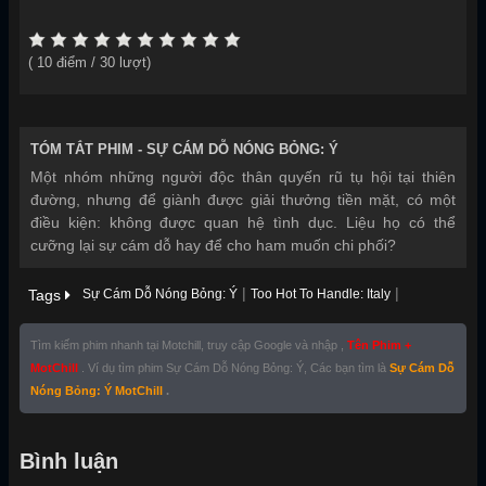
(
10
điểm /
30
lượt)
TÓM TẮT PHIM -
SỰ CÁM DỖ NÓNG BỎNG: Ý
Một nhóm những người độc thân quyến rũ tụ hội tại thiên
đường, nhưng để giành được giải thưởng tiền mặt, có một
điều kiện: không được quan hệ tình dục. Liệu họ có thể
cưỡng lại sự cám dỗ hay để cho ham muốn chi phối?
|
|
Tags
Sự Cám Dỗ Nóng Bỏng: Ý
Too Hot To Handle: Italy
Tìm kiếm phim nhanh tại Motchill, truy cập Google và nhập ,
Tên Phim +
MotChill
. Ví dụ tìm phim Sự Cám Dỗ Nóng Bỏng: Ý, Các bạn tìm là
Sự Cám Dỗ
Nóng Bỏng: Ý MotChill
.
Bình luận