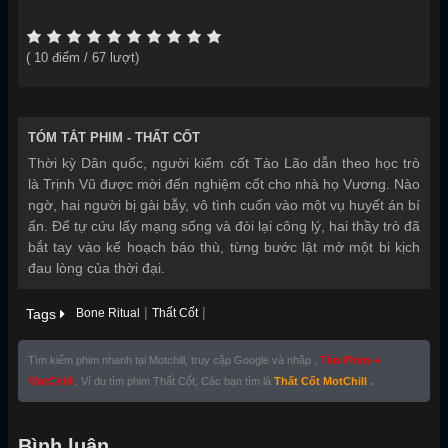
(
10
điểm /
67
lượt)
TÓM TẮT PHIM -
THẤT CỐT
Thời kỳ Dân quốc, người kiểm cốt Tào Lão dẫn theo học trò
là Trịnh Vũ được mời đến nghiệm cốt cho nhà họ Vương. Nào
ngờ, hai người bị gài bẫy, vô tình cuốn vào một vụ huyết án bí
ẩn. Để tự cứu lấy mạng sống và đòi lại công lý, hai thầy trò đã
bắt tay vào kế hoạch báo thù, từng bước lật mở một bi kịch
đau lòng của thời đại.
|
|
Tags
Bone Ritual
Thất Cốt
Tìm kiếm phim nhanh tại Motchill, truy cập Google và nhập ,
Tên Phim +
MotChill
. Ví dụ tìm phim Thất Cốt, Các bạn tìm là
Thất Cốt MotChill
.
Bình luận