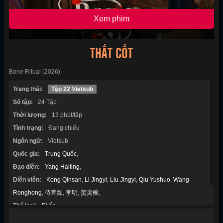
Xem phim
THẤT CỐT
Bone Ritual (2026)
Trạng thái:
Tập 22 Vietsub
Số tập:
24 Tập
Thời lượng:
13 phút/tập
Tình trạng:
Đang chiếu
Ngôn ngữ:
Vietsub
Quốc gia:
Trung Quốc
,
Đạo diễn:
Yang Haiting
,
Diễn viên:
Kong Qinsan
,
Li Jingyi
,
Liu Jingyi
,
Qiu Yushuo
,
Wang
Ronghong
,
侍宣如
,
李明
,
贺灵榣
,
Thể loại:
Bí ẩn
,
Năm sản xuất:
2026