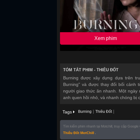
Xem phim
TÓM TẮT PHIM -
THIÊU ĐỐT
Burning được xây dựng dựa trên tr
Burning" và được thay đổi bối cảnh 
người giao thức ăn nhanh. Một ngày 
anh quen hồi nhỏ, và nhanh chóng bị c
|
|
Tags
Burning
Thiêu Đốt
Tìm kiếm phim nhanh tại Motchill, truy cập Google
Thiêu Đốt MotChill
.