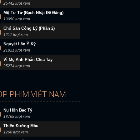
25442 lượt xem
Mộ Tư Từ (Bạch Nhật Đề Đăng)
19050 lượt xem
Chó Săn Công Lý (Phần 2)
1217 lượt xem
Nguyệt Lân Ỷ Kỷ
21821 lượt xem
Vì Mẹ Anh Phán Chia Tay
95274 lượt xem
OP PHIM VIỆT NAM
Nụ Hôn Bạc Tỷ
18768 lượt xem
Thiên Đường Máu
1266 lượt xem