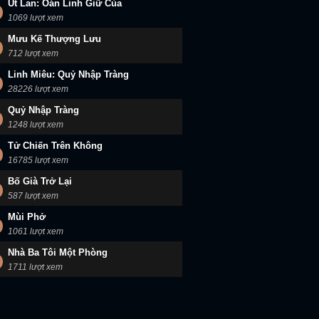
Út Lan: Oán Linh Giữ Của
1069 lượt xem
Mưu Kế Thượng Lưu
712 lượt xem
Linh Miêu: Quỷ Nhập Tràng
28226 lượt xem
Quỷ Nhập Tràng
1248 lượt xem
Tử Chiến Trên Không
16785 lượt xem
Bố Già Trở Lại
587 lượt xem
Mùi Phở
1061 lượt xem
Nhà Ba Tôi Một Phòng
1711 lượt xem