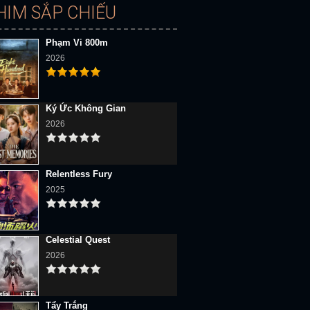
HIM SẮP CHIẾU
Phạm Vi 800m
2026
Ký Ức Không Gian
2026
Relentless Fury
2025
Celestial Quest
2026
Tẩy Trắng