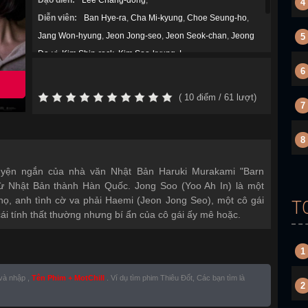
Đạo diễn:
Lee Chang-dong
,
4
Diễn viên:
Ban Hye-ra
,
Cha Mi-kyung
,
Choe Seung-ho
,
Jang Won-hyung
,
Jeon Jong-seo
,
Jeon Seok-chan
,
Jeong
5
Da-yi
,
Kim Shin-rock
,
Kim Soo-kyung
,
L
,
6
Thể loại:
Bí ẩn
,
Chính kịch
,
Tâm Lý
,
Năm sản xuất:
2018
(
10
điểm /
61
lượt)
7
8
uyện ngắn của nhà văn Nhật Bản Haruki Murakami "Barn
từ Nhật Bản thành Hàn Quốc. Jong Soo (Yoo Ah In) là một
nọ, anh tình cờ va phải Haemi (Jeon Jong Seo), một cô gái
T
ái tính thất thường nhưng bí ẩn của cô gái ấy mê hoặc.
1
 và nhập ,
Tên Phim + MotChill
. Ví dụ tìm phim Thiêu Đốt, Các bạn tìm là
2