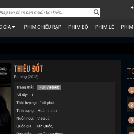
C GIA
PHIM CHIẾU RẠP
PHIM BỘ
PHIM LẺ
PHIM
THIÊU ĐỐT
T
Burning (2018)
Trạng thái:
Full Vietsub
1
Số tập:
1
Thời lượng:
148 phút
2
Tình trạng:
Hoàn thành
Ngôn ngữ:
Vietsub
3
Quốc gia:
Hàn Quốc
,