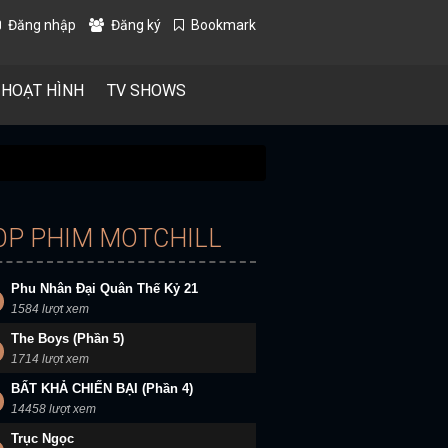
Đăng nhập
Đăng ký
Bookmark
 HOẠT HÌNH
TV SHOWS
OP PHIM MOTCHILL
Phu Nhân Đại Quân Thế Kỷ 21
1584 lượt xem
The Boys (Phần 5)
1714 lượt xem
BẤT KHẢ CHIẾN BẠI (Phần 4)
14458 lượt xem
Trục Ngọc